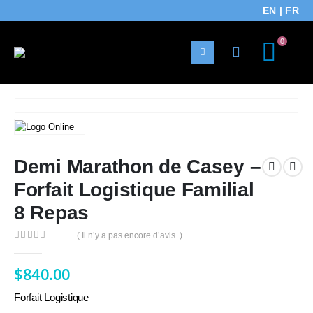
EN
|
FR
0
Demi Marathon de Casey –
Forfait Logistique Familial
8 Repas
( Il n’y a pas encore d’avis. )
0
Sur 5
$
840.00
Forfait Logistique