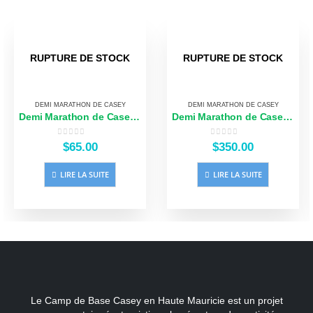
RUPTURE DE STOCK
RUPTURE DE STOCK
DEMI MARATHON DE CASEY
DEMI MARATHON DE CASEY
Demi Marathon de Casey 21.1km
Demi Marathon de Casey – Forfait Logistique
0
sur 5
0
sur 5
$
65.00
$
350.00
LIRE LA SUITE
LIRE LA SUITE
Le Camp de Base Casey en Haute Mauricie est un projet