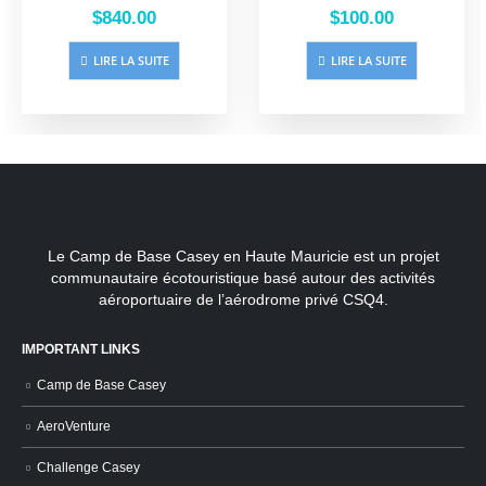
0
sur 5
0
sur 5
$
840.00
$
100.00
LIRE LA SUITE
LIRE LA SUITE
Le Camp de Base Casey en Haute Mauricie est un projet
communautaire écotouristique basé autour des activités
aéroportuaire de l’aérodrome privé CSQ4.
IMPORTANT LINKS
Camp de Base Casey
AeroVenture
Challenge Casey