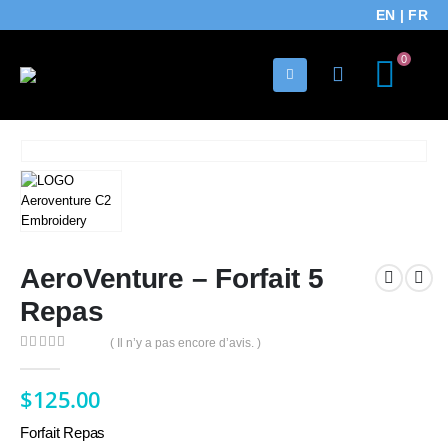
EN
|
FR
0
AeroVenture – Forfait 5
Repas
( Il n’y a pas encore d’avis. )
0
Sur 5
$
125.00
Forfait Repas