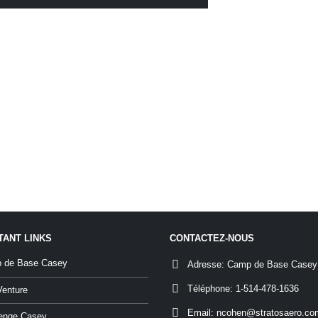
TANT LINKS
CONTACTEZ-NOUS
 de Base Casey
Adresse:
Camp de Base Casey
Téléphone:
1-514-478-1636
Venture
Email:
ncohen@stratosaero.co
lenge Casey