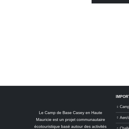
IMPOR
Camp
Le Camp de Base Casey en Haute
Aero
Mauricie est un projet communautaire
écotouristique basé autour des activités
Chal