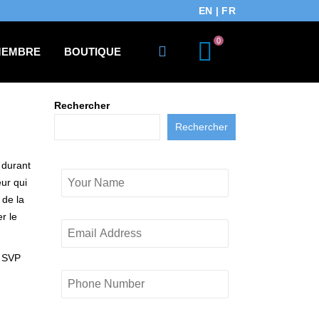
EN
|
FR
0
MEMBRE
BOUTIQUE
Rechercher
Rechercher
 durant
ur qui
 de la
r le
z SVP