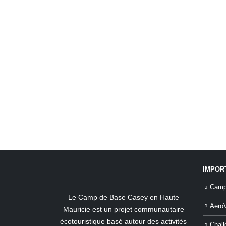
IMPOR
Camp
Le Camp de Base Casey en Haute
Aero
Mauricie est un projet communautaire
écotouristique basé autour des activités
Chal