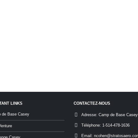
TANT LINKS
CONTACTEZ-NOUS
 de Base Casey
Adresse:
Camp de Base Casey
Téléphone:
1-514-478-1636
Venture
Email:
ncohen@stratosaero.co
lenge Casey