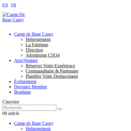
EN
|
FR
Camp de Base Casey
Hebergement
La Fabrique
Direction
Aérodrome CSQ4
AeroVenture
Réserver Votre Expérience
Commanditaire & Partenaire
Planifier Votre Deplacement
Événements
Devenez Membre
Boutique
Chercher
0
0 article
Camp de Base Casey
Hebergement